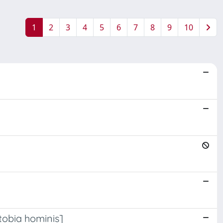
1
2
3
4
5
6
7
8
9
10
tobia hominis]