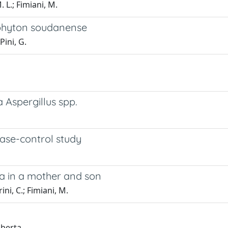
 L.; Fimiani, M.
hophyton soudanense
Pini, G.
da Aspergillus spp.
case-control study
a in a mother and son
ni, C.; Fimiani, M.
oberta