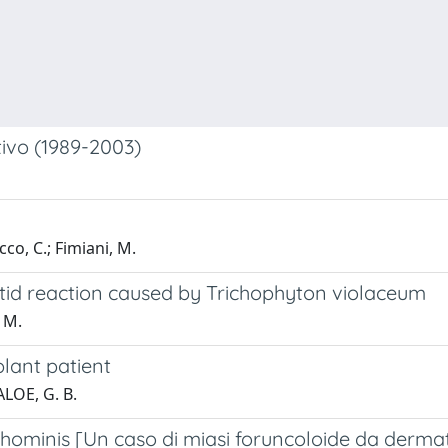
ttivo (1989-2003)
co, C.; Fimiani, M.
ytid reaction caused by Trichophyton violaceum
, M.
plant patient
ALOE, G. B.
hominis [Un caso di miasi foruncoloide da derma