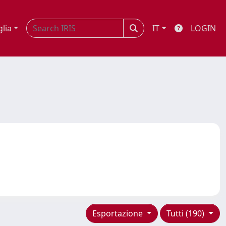
glia
IT
LOGIN
Esportazione
Tutti (190)