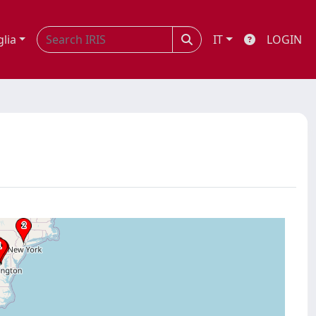
glia
IT
LOGIN