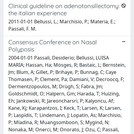
Clinical guideline on adenotonsillectomy:
the italian experience
2011-01-01 Bellussi, L.; Marchisio, P.; Materia, E.;
Passali, F. M.
Consensus Conference on Nasal
Polyposis
2004-01-01 Passali, Desiderio; Bellussi, LUISA
MARIA; Hassan, Ha; Mösges, R; Bastaic, L; Bernstein,
Jm; Blum, A; Gillet, P; Brihaye, P; Bunnag, C; Caye
Thomasen, P; Clement, Pa; Damiani, V; Decroocq, F;
Dermentzopoulos, M; Drügh, S; Fabra, Jm;
Goldschmidt, O; Halpern, Gm; Harada, T; Huizing,
Eh; Jankowski, R; Jareoncharsri, P; Kalyoncu, Af;
Kane, Kj; Karapantzos, I; Keck, T; Larsen, K; Larsen,
P; Laspidis, T; Lindemann, J; Lopatin, As; Marchisio,
P; Mladina, R; Muangsomboon, S; Mygind, N;
Nonaka, M; Onerci, M; Onorato, J; Ozu, C; Passali,