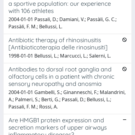
a sportive population: our experience
with 106 athletes
2004-01-01 Passali, D.; Damiani, V.; Passàli, G. C.;
Passàli, F. M.; Bellussi, L.
Antibiotic therapy of rhinosinusitis
[Antibioticoterapia delle rinosinusiti]
1998-01-01 Bellussi, L.; Marcucci, L.; Salerni, L.
Antibodies to dorsal root ganglia and
olfactory cells in a patient with chronic
sensory neuropathy and anosmia
2004-01-01 Gambelli, S.; Ginanneschi, F.; Malandrini,
A.; Palmeri, S.; Berti, G.; Passali, D.; Bellussi, L.;
Passali, F. M.; Rossi, A.
Are HMGB1 protein expression and
secretion markers of upper airways
inflammatory diseases?