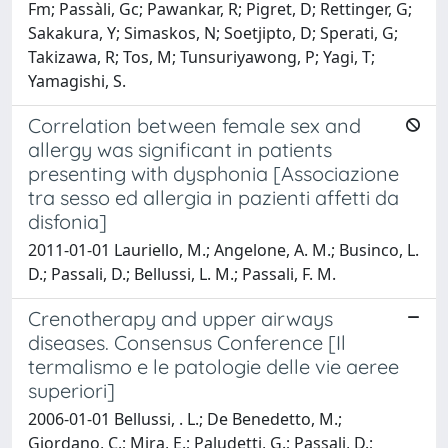
Fm; Passàli, Gc; Pawankar, R; Pigret, D; Rettinger, G;
Sakakura, Y; Simaskos, N; Soetjipto, D; Sperati, G;
Takizawa, R; Tos, M; Tunsuriyawong, P; Yagi, T;
Yamagishi, S.
Correlation between female sex and
allergy was significant in patients
presenting with dysphonia [Associazione
tra sesso ed allergia in pazienti affetti da
disfonia]
2011-01-01 Lauriello, M.; Angelone, A. M.; Businco, L.
D.; Passali, D.; Bellussi, L. M.; Passali, F. M.
Crenotherapy and upper airways
diseases. Consensus Conference [Il
termalismo e le patologie delle vie aeree
superiori]
2006-01-01 Bellussi, . L.; De Benedetto, M.;
Giordano, C.; Mira, E.; Paludetti, G.; Passali, D.;