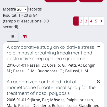
Mostra
records
Risultati 1 - 20 di 84
(tempo di esecuzione: 0.0
1
2
3
4
5
secondi).
A comparative study on oxidative stress
role in nasal breathing impairment and
obstructive sleep apnoea syndrome
2016-01-01 Passali, D.; Corallo, G.; Petti, A.; Longini,
M.; Passali, F. M.; Buonocore, G.; Bellussi, L. M.
A randomized controlled trial of
mometasone furoate nasal spray for the
treatment of nasal polyposis
2006-01-01 Stjärne, Pär; Mösges, Ralph; Jorissen,
Mark; Passali, Desiderio; Bellussi, Luisa; Staudinger,