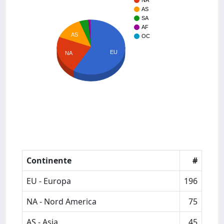
NA
AS
SA
AF
AS
OC
EU
NA
Continente
#
EU - Europa
196
NA - Nord America
75
AS - Asia
45