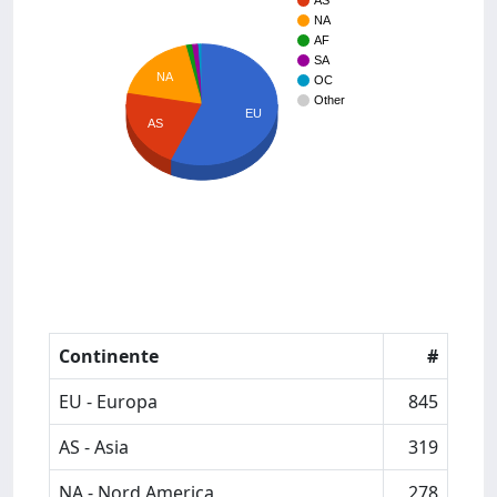
AS
NA
AF
SA
NA
OC
Other
EU
AS
Continente
#
EU - Europa
845
AS - Asia
319
NA - Nord America
278