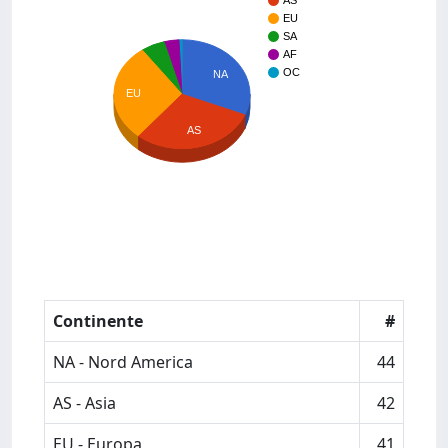
AS
EU
SA
AF
OC
NA
EU
AS
Continente
#
NA - Nord America
44
AS - Asia
42
EU - Europa
41