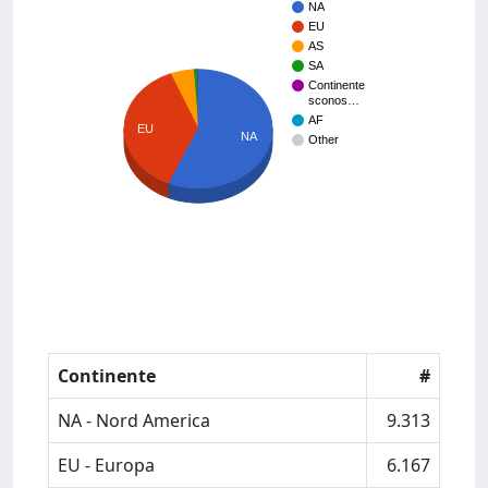
NA
EU
AS
SA
Continente
sconos…
AF
EU
NA
Other
Continente
#
NA - Nord America
9.313
EU - Europa
6.167