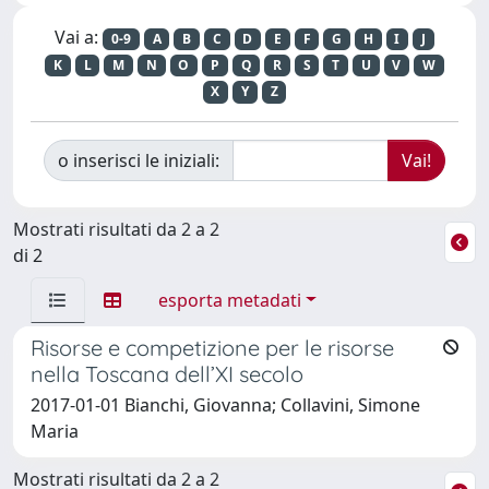
Vai a:
0-9
A
B
C
D
E
F
G
H
I
J
K
L
M
N
O
P
Q
R
S
T
U
V
W
X
Y
Z
o inserisci le iniziali:
Mostrati risultati da 2 a 2
di 2
esporta metadati
Risorse e competizione per le risorse
nella Toscana dell’XI secolo
2017-01-01 Bianchi, Giovanna; Collavini, Simone
Maria
Mostrati risultati da 2 a 2