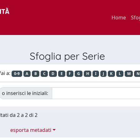
Home
Sfo
Sfoglia per Serie
ai a:
0-9
A
B
C
D
E
F
G
H
I
J
K
L
M
N
o inserisci le iniziali:
tati da 2 a 2 di 2
esporta metadati