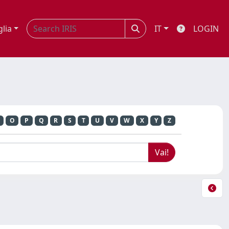
glia
IT
LOGIN
O
P
Q
R
S
T
U
V
W
X
Y
Z