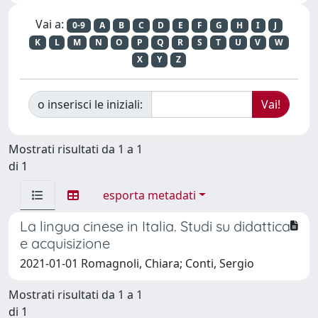
Vai a:
0-9
A
B
C
D
E
F
G
H
I
J
K
L
M
N
O
P
Q
R
S
T
U
V
W
X
Y
Z
o inserisci le iniziali:
Mostrati risultati da 1 a 1
di 1
esporta metadati
La lingua cinese in Italia. Studi su didattica
e acquisizione
2021-01-01 Romagnoli, Chiara; Conti, Sergio
Mostrati risultati da 1 a 1
di 1