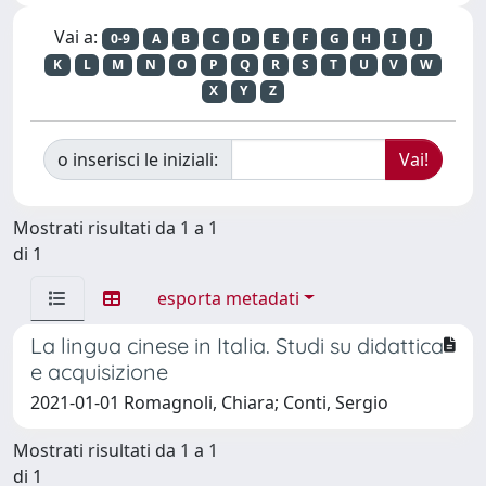
Vai a:
0-9
A
B
C
D
E
F
G
H
I
J
K
L
M
N
O
P
Q
R
S
T
U
V
W
X
Y
Z
o inserisci le iniziali:
Mostrati risultati da 1 a 1
di 1
esporta metadati
La lingua cinese in Italia. Studi su didattica
e acquisizione
2021-01-01 Romagnoli, Chiara; Conti, Sergio
Mostrati risultati da 1 a 1
di 1