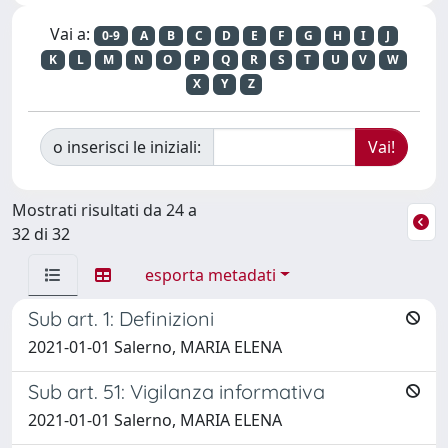
Vai a:
0-9
A
B
C
D
E
F
G
H
I
J
K
L
M
N
O
P
Q
R
S
T
U
V
W
X
Y
Z
o inserisci le iniziali:
Mostrati risultati da 24 a
32 di 32
esporta metadati
Sub art. 1: Definizioni
2021-01-01 Salerno, MARIA ELENA
Sub art. 51: Vigilanza informativa
2021-01-01 Salerno, MARIA ELENA