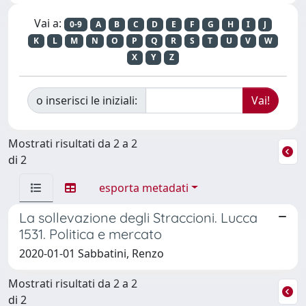
Vai a:
0-9
A
B
C
D
E
F
G
H
I
J
K
L
M
N
O
P
Q
R
S
T
U
V
W
X
Y
Z
o inserisci le iniziali:
Mostrati risultati da 2 a 2
di 2
esporta metadati
La sollevazione degli Straccioni. Lucca
1531. Politica e mercato
2020-01-01 Sabbatini, Renzo
Mostrati risultati da 2 a 2
di 2