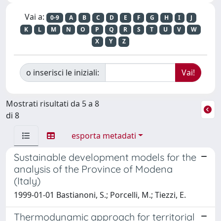
Vai a:
0-9
A
B
C
D
E
F
G
H
I
J
K
L
M
N
O
P
Q
R
S
T
U
V
W
X
Y
Z
o inserisci le iniziali:
Mostrati risultati da 5 a 8
di 8
esporta metadati
Sustainable development models for the
analysis of the Province of Modena
(Italy)
1999-01-01 Bastianoni, S.; Porcelli, M.; Tiezzi, E.
Thermodynamic approach for territorial