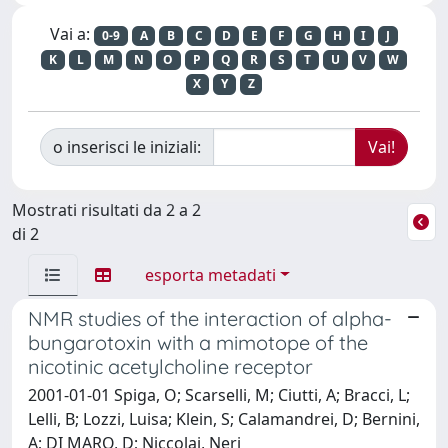
Vai a:
0-9
A
B
C
D
E
F
G
H
I
J
K
L
M
N
O
P
Q
R
S
T
U
V
W
X
Y
Z
o inserisci le iniziali:
Mostrati risultati da 2 a 2
di 2
esporta metadati
NMR studies of the interaction of alpha-
bungarotoxin with a mimotope of the
nicotinic acetylcholine receptor
2001-01-01 Spiga, O; Scarselli, M; Ciutti, A; Bracci, L;
Lelli, B; Lozzi, Luisa; Klein, S; Calamandrei, D; Bernini,
A; DI MARO, D; Niccolai, Neri