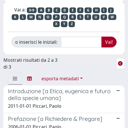
Vai a:
0-9
A
B
C
D
E
F
G
H
I
J
K
L
M
N
O
P
Q
R
S
T
U
V
W
X
Y
Z
o inserisci le iniziali:
Mostrati risultati da 2 a 3
di 3
esporta metadati
Introduzione [a Etica, eugenica e futuro
della specie umana]
2011-01-01 Piccari, Paolo
Prefazione [a Richiedere & Pregare]
2006-01-01 Piccari, Paolo