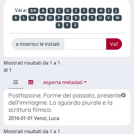
Vai a:
0-9
A
B
C
D
E
F
G
H
I
J
K
L
M
N
O
P
Q
R
S
T
U
V
W
X
Y
Z
o inserisci le iniziali:
Mostrati risultati da 1 a 1
di 1
esporta metadati
Postfazione. Forme del passato, presente
dell'immagine. Lo sguardo plurale e la
scrittura filmica
2016-01-01 Venzi, Luca
Mostrati risultati da 1 a 1