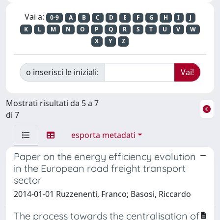
Vai a:
0-9
A
B
C
D
E
F
G
H
I
J
K
L
M
N
O
P
Q
R
S
T
U
V
W
X
Y
Z
o inserisci le iniziali:
Mostrati risultati da 5 a 7
di 7
esporta metadati
Paper on the energy efficiency evolution
in the European road freight transport
sector
2014-01-01 Ruzzenenti, Franco; Basosi, Riccardo
The process towards the centralisation of