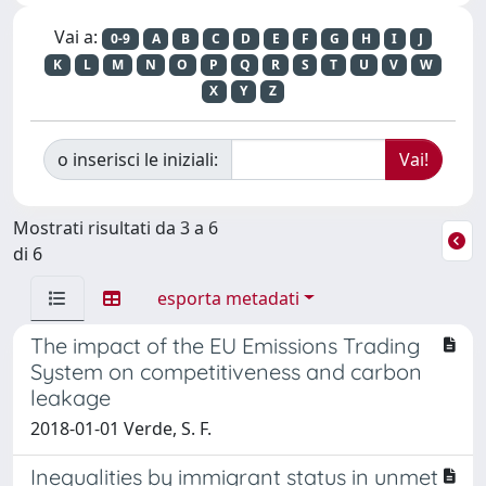
Vai a:
0-9
A
B
C
D
E
F
G
H
I
J
K
L
M
N
O
P
Q
R
S
T
U
V
W
X
Y
Z
o inserisci le iniziali:
Mostrati risultati da 3 a 6
di 6
esporta metadati
The impact of the EU Emissions Trading
System on competitiveness and carbon
leakage
2018-01-01 Verde, S. F.
Inequalities by immigrant status in unmet