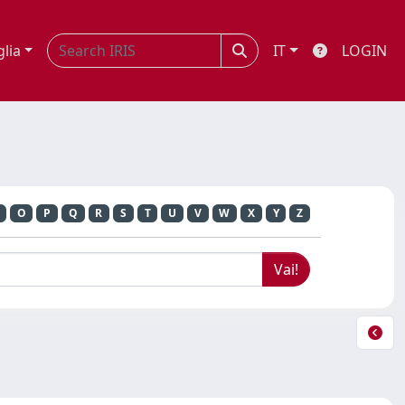
glia
IT
LOGIN
O
P
Q
R
S
T
U
V
W
X
Y
Z