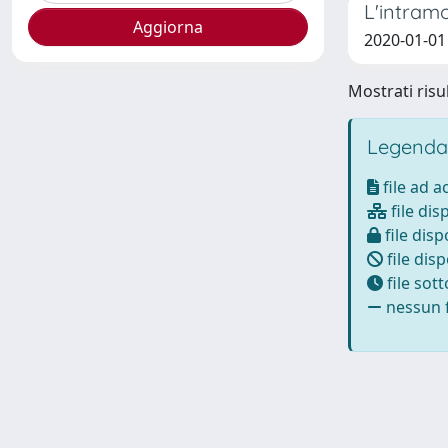
L'intram
2020-01-01
Mostrati risul
Legenda
file ad 
file dis
file disp
file disp
file sot
nessun f