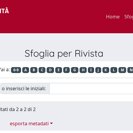
Home
Sfo
Sfoglia per Rivista
ai a:
0-9
A
B
C
D
E
F
G
H
I
J
K
L
M
N
o inserisci le iniziali:
tati da 2 a 2 di 2
esporta metadati