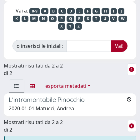
Vai a:
0-9
A
B
C
D
E
F
G
H
I
J
K
L
M
N
O
P
Q
R
S
T
U
V
W
X
Y
Z
o inserisci le iniziali:
Mostrati risultati da 2 a 2
di 2
esporta metadati
L'intramontabile Pinocchio
2020-01-01 Matucci, Andrea
Mostrati risultati da 2 a 2
di 2