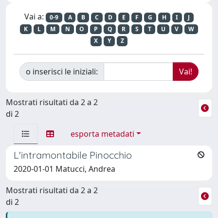
Vai a:
0-9
A
B
C
D
E
F
G
H
I
J
K
L
M
N
O
P
Q
R
S
T
U
V
W
X
Y
Z
o inserisci le iniziali:
Mostrati risultati da 2 a 2
di 2
esporta metadati
L'intramontabile Pinocchio
2020-01-01 Matucci, Andrea
Mostrati risultati da 2 a 2
di 2