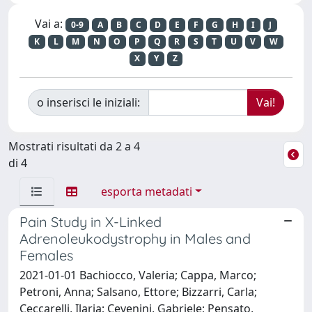
Vai a:
0-9
A
B
C
D
E
F
G
H
I
J
K
L
M
N
O
P
Q
R
S
T
U
V
W
X
Y
Z
o inserisci le iniziali:
Mostrati risultati da 2 a 4
di 4
esporta metadati
Pain Study in X-Linked
Adrenoleukodystrophy in Males and
Females
2021-01-01 Bachiocco, Valeria; Cappa, Marco;
Petroni, Anna; Salsano, Ettore; Bizzarri, Carla;
Ceccarelli, Ilaria; Cevenini, Gabriele; Pensato,