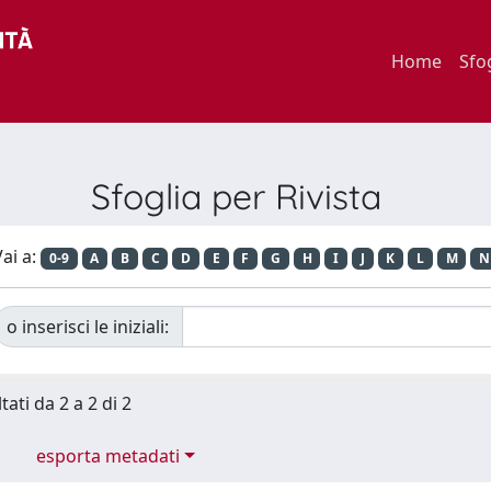
Home
Sfo
Sfoglia per Rivista
ai a:
0-9
A
B
C
D
E
F
G
H
I
J
K
L
M
N
o inserisci le iniziali:
tati da 2 a 2 di 2
esporta metadati