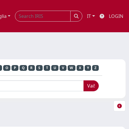
glia
IT
LOGIN
O
P
Q
R
S
T
U
V
W
X
Y
Z