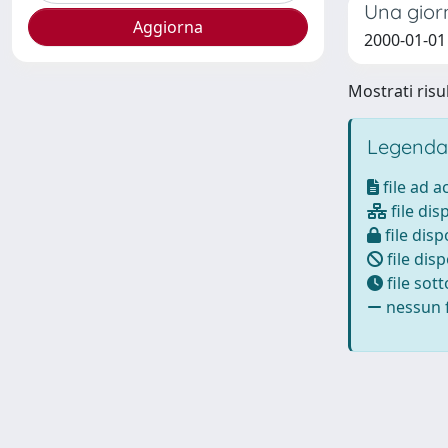
Una giorn
2000-01-01
Mostrati risul
Legenda
file ad 
file dis
file disp
file disp
file sot
nessun f