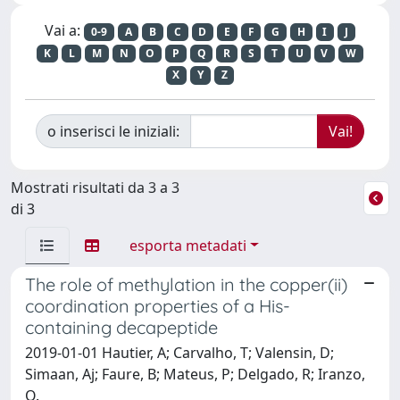
Vai a:
0-9
A
B
C
D
E
F
G
H
I
J
K
L
M
N
O
P
Q
R
S
T
U
V
W
X
Y
Z
o inserisci le iniziali:
Mostrati risultati da 3 a 3
di 3
esporta metadati
The role of methylation in the copper(ii)
coordination properties of a His-
containing decapeptide
2019-01-01 Hautier, A; Carvalho, T; Valensin, D;
Simaan, Aj; Faure, B; Mateus, P; Delgado, R; Iranzo,
O.