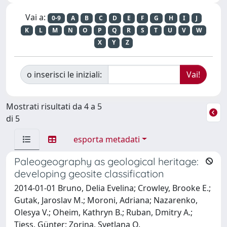
Vai a:
0-9
A
B
C
D
E
F
G
H
I
J
K
L
M
N
O
P
Q
R
S
T
U
V
W
X
Y
Z
o inserisci le iniziali:
Mostrati risultati da 4 a 5
di 5
esporta metadati
Paleogeography as geological heritage:
developing geosite classification
2014-01-01 Bruno, Delia Evelina; Crowley, Brooke E.;
Gutak, Jaroslav M.; Moroni, Adriana; Nazarenko,
Olesya V.; Oheim, Kathryn B.; Ruban, Dmitry A.;
Tiess, Günter; Zorina, Svetlana O.