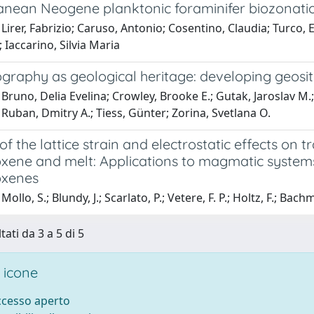
anean Neogene planktonic foraminifer biozonati
Lirer, Fabrizio; Caruso, Antonio; Cosentino, Claudia; Turco, E
 Iaccarino, Silvia Maria
raphy as geological heritage: developing geosite
Bruno, Delia Evelina; Crowley, Brooke E.; Gutak, Jaroslav M
 Ruban, Dmitry A.; Tiess, Günter; Zorina, Svetlana O.
of the lattice strain and electrostatic effects on
oxene and melt: Applications to magmatic system
oxenes
ollo, S.; Blundy, J.; Scarlato, P.; Vetere, F. P.; Holtz, F.; Bac
tati da 3 a 5 di 5
 icone
accesso aperto