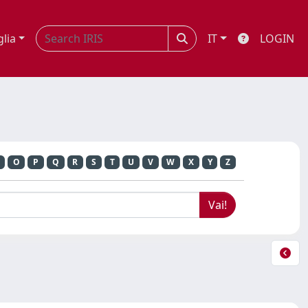
glia
IT
LOGIN
O
P
Q
R
S
T
U
V
W
X
Y
Z