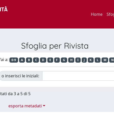
Home
Sfo
Sfoglia per Rivista
ai a:
0-9
A
B
C
D
E
F
G
H
I
J
K
L
M
N
o inserisci le iniziali:
tati da 3 a 5 di 5
esporta metadati