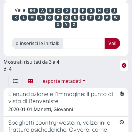
Vai a:
0-9
A
B
C
D
E
F
G
H
I
J
K
L
M
N
O
P
Q
R
S
T
U
V
W
X
Y
Z
o inserisci le iniziali:
Mostrati risultati da 3 a 4
di 4
esporta metadati
L’enunciazione e l’immagine: il punto di
vista di Benveniste
2020-01-01 Manetti, Giovanni
Spaghetti country-western, valzerini e
fratture psichedeliche. Ovvero: come i