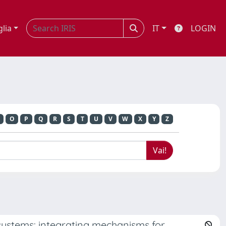
glia
IT
LOGIN
O
P
Q
R
S
T
U
V
W
X
Y
Z
ystems: integrating mechanisms for