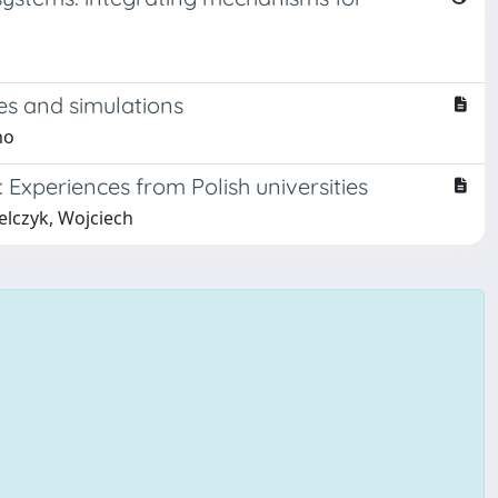
es and simulations
no
xperiences from Polish universities
elczyk, Wojciech