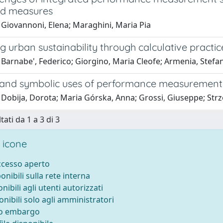
ed measures
 Giovannoni, Elena; Maraghini, Maria Pia
 urban sustainability through calculative practic
 Barnabe', Federico; Giorgino, Maria Cleofe; Armenia, Stefa
 and symbolic uses of performance measurement: E
 Dobija, Dorota; Maria Górska, Anna; Grossi, Giuseppe; Strz
tati da 1 a 3 di 3
 icone
accesso aperto
ponibili sulla rete interna
onibili agli utenti autorizzati
onibili solo agli amministratori
to embargo