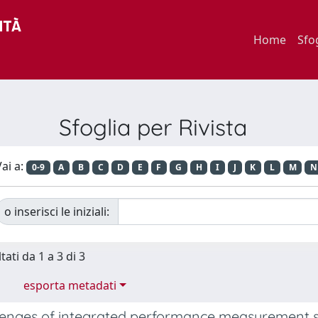
Home
Sfo
Sfoglia per Rivista
ai a:
0-9
A
B
C
D
E
F
G
H
I
J
K
L
M
N
o inserisci le iniziali:
tati da 1 a 3 di 3
esporta metadati
lenges of integrated performance measurement s