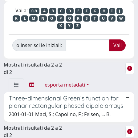
Vai a:
0-9
A
B
C
D
E
F
G
H
I
J
K
L
M
N
O
P
Q
R
S
T
U
V
W
X
Y
Z
o inserisci le iniziali:
Mostrati risultati da 2 a 2
di 2
esporta metadati
Three-dimensional Green’s function for
planar rectangular phased dipole arrays
2001-01-01 Maci, S.; Capolino, F.; Felsen, L. B.
Mostrati risultati da 2 a 2
di 2