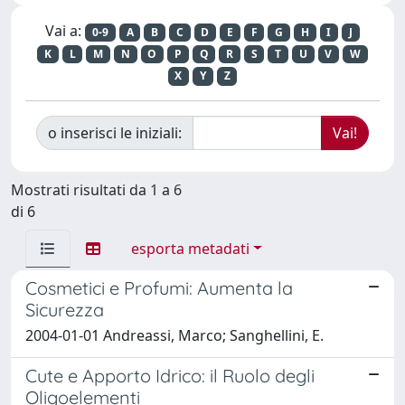
Vai a:
0-9
A
B
C
D
E
F
G
H
I
J
K
L
M
N
O
P
Q
R
S
T
U
V
W
X
Y
Z
o inserisci le iniziali:
Mostrati risultati da 1 a 6
di 6
esporta metadati
Cosmetici e Profumi: Aumenta la
Sicurezza
2004-01-01 Andreassi, Marco; Sanghellini, E.
Cute e Apporto Idrico: il Ruolo degli
Oligoelementi