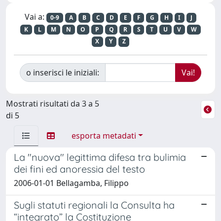
Vai a:
0-9
A
B
C
D
E
F
G
H
I
J
K
L
M
N
O
P
Q
R
S
T
U
V
W
X
Y
Z
o inserisci le iniziali:
Mostrati risultati da 3 a 5
di 5
esporta metadati
La "nuova" legittima difesa tra bulimia
dei fini ed anoressia del testo
2006-01-01 Bellagamba, Filippo
Sugli statuti regionali la Consulta ha
“integrato” la Costituzione