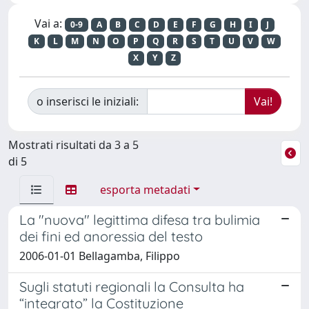
Vai a:
0-9
A
B
C
D
E
F
G
H
I
J
K
L
M
N
O
P
Q
R
S
T
U
V
W
X
Y
Z
o inserisci le iniziali:
Mostrati risultati da 3 a 5
di 5
esporta metadati
La "nuova" legittima difesa tra bulimia
dei fini ed anoressia del testo
2006-01-01 Bellagamba, Filippo
Sugli statuti regionali la Consulta ha
“integrato” la Costituzione