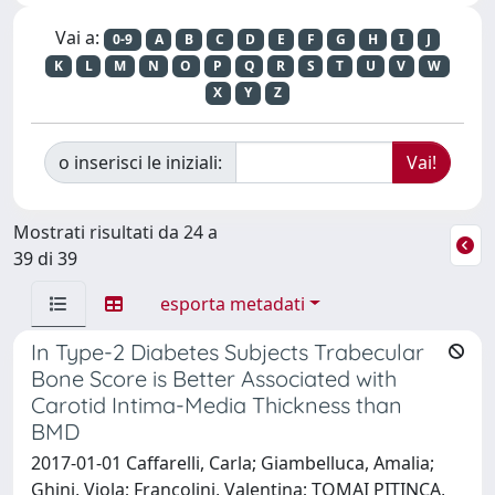
Vai a:
0-9
A
B
C
D
E
F
G
H
I
J
K
L
M
N
O
P
Q
R
S
T
U
V
W
X
Y
Z
o inserisci le iniziali:
Mostrati risultati da 24 a
39 di 39
esporta metadati
In Type-2 Diabetes Subjects Trabecular
Bone Score is Better Associated with
Carotid Intima-Media Thickness than
BMD
2017-01-01 Caffarelli, Carla; Giambelluca, Amalia;
Ghini, Viola; Francolini, Valentina; TOMAI PITINCA,