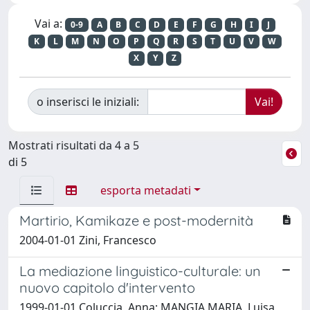
Vai a:
0-9
A
B
C
D
E
F
G
H
I
J
K
L
M
N
O
P
Q
R
S
T
U
V
W
X
Y
Z
o inserisci le iniziali:
Mostrati risultati da 4 a 5
di 5
esporta metadati
Martirio, Kamikaze e post-modernità
2004-01-01 Zini, Francesco
La mediazione linguistico-culturale: un
nuovo capitolo d'intervento
1999-01-01 Coluccia, Anna; MANGIA MARIA, Luisa