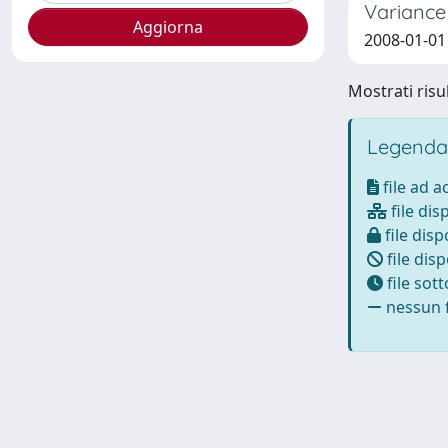
Variance
2008-01-01 B
Mostrati risul
Legenda
file ad 
file dis
file disp
file disp
file sot
nessun f