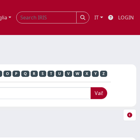
glia
IT
LOGIN
O
P
Q
R
S
T
U
V
W
X
Y
Z