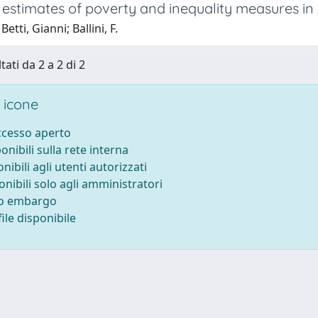
 estimates of poverty and inequality measures in
etti, Gianni; Ballini, F.
tati da 2 a 2 di 2
 icone
accesso aperto
ponibili sulla rete interna
onibili agli utenti autorizzati
onibili solo agli amministratori
to embargo
ile disponibile