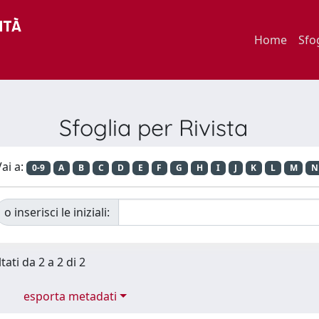
Home
Sfo
Sfoglia per Rivista
ai a:
0-9
A
B
C
D
E
F
G
H
I
J
K
L
M
N
o inserisci le iniziali:
tati da 2 a 2 di 2
esporta metadati