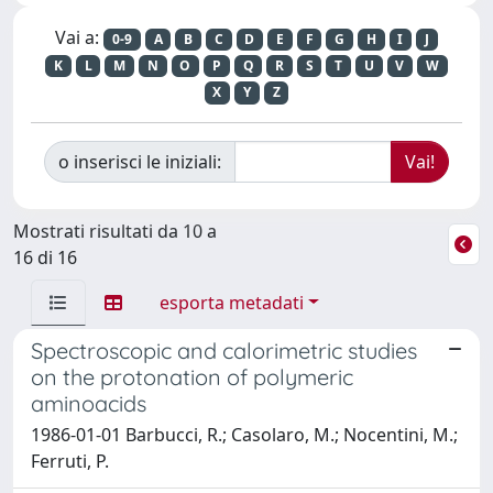
Vai a:
0-9
A
B
C
D
E
F
G
H
I
J
K
L
M
N
O
P
Q
R
S
T
U
V
W
X
Y
Z
o inserisci le iniziali:
Mostrati risultati da 10 a
16 di 16
esporta metadati
Spectroscopic and calorimetric studies
on the protonation of polymeric
aminoacids
1986-01-01 Barbucci, R.; Casolaro, M.; Nocentini, M.;
Ferruti, P.