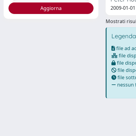
2009-01-01
Mostrati risul
Legenda
file ad 
file dis
file disp
file disp
file sot
nessun f