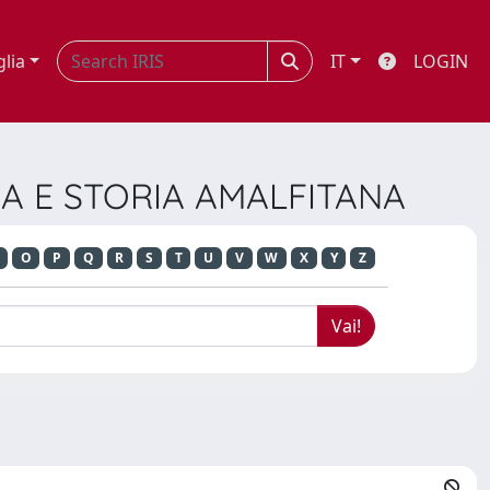
glia
IT
LOGIN
RA E STORIA AMALFITANA
O
P
Q
R
S
T
U
V
W
X
Y
Z