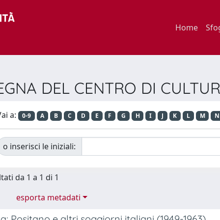
Home
Sfo
ASSEGNA DEL CENTRO DI CULTU
ai a:
0-9
A
B
C
D
E
F
G
H
I
J
K
L
M
N
o inserisci le iniziali:
tati da 1 a 1 di 1
esporta metadati
a: Positano e altri soggiorni italiani (1949-1963)