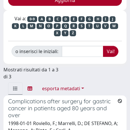
Vai a:
0-9
A
B
C
D
E
F
G
H
I
J
K
L
M
N
O
P
Q
R
S
T
U
V
W
X
Y
Z
o inserisci le iniziali:
Mostrati risultati da 1 a 3
di 3
esporta metadati
Complications after surgery for gastric
cancer in patients aged 80 years and
over
1998-01-01 Roviello, F.; Marrelli, D.; DE STEFANO, A;