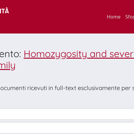
Home
Sfo
mento:
Homozygosity and severi
mily
 documenti ricevuti in full-text esclusivamente per