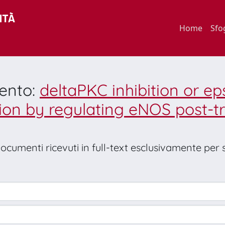
Home
Sfo
mento:
deltaPKC inhibition or ep
ion by regulating eNOS post-tr
 documenti ricevuti in full-text esclusivamente per