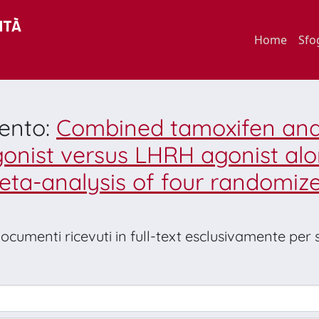
Home
Sfo
mento:
Combined tamoxifen and 
onist versus LHRH agonist al
ta-analysis of four randomized
 documenti ricevuti in full-text esclusivamente per