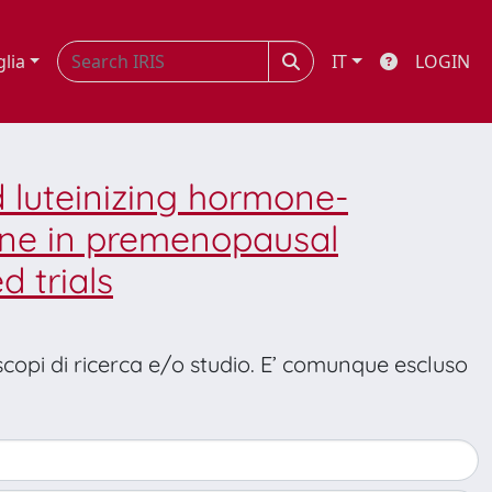
glia
IT
LOGIN
luteinizing hormone-
one in premenopausal
 trials
 scopi di ricerca e/o studio. E’ comunque escluso