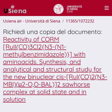
Usiena air - Università di Siena
11365/1072232
Richiedi una copia del documento:
Reactivity of CORM
[RuII(CO)3Cl2{N3-(N1-
methylbenzimidazole)}] with
aminoacids. Synthesis, and
analytical and structural study for
the new binuclear cis-[RuI(CO)2(N3-
MBI)(μ2-O,O-BAL)]2 sawhorse
complex at solid state and in
solution