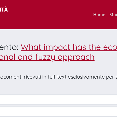
Home
Sfo
mento:
What impact has the econ
sional and fuzzy approach
 documenti ricevuti in full-text esclusivamente per