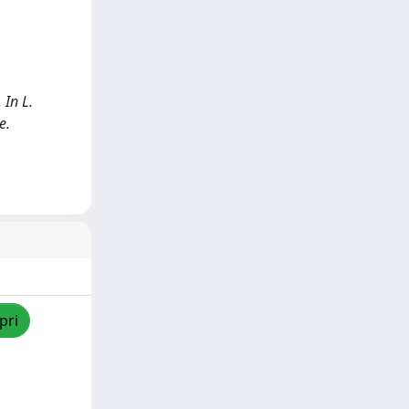
 In L.
e.
pri