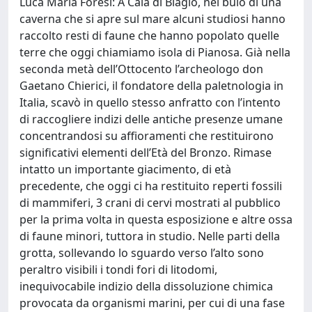
Luca Maria Foresi: A Cala di Biagio, nel buio di una
caverna che si apre sul mare alcuni studiosi hanno
raccolto resti di faune che hanno popolato quelle
terre che oggi chiamiamo isola di Pianosa. Già nella
seconda metà dell’Ottocento l’archeologo don
Gaetano Chierici, il fondatore della paletnologia in
Italia, scavò in quello stesso anfratto con l’intento
di raccogliere indizi delle antiche presenze umane
concentrandosi su affioramenti che restituirono
significativi elementi dell’Età del Bronzo. Rimase
intatto un importante giacimento, di età
precedente, che oggi ci ha restituito reperti fossili
di mammiferi, 3 crani di cervi mostrati al pubblico
per la prima volta in questa esposizione e altre ossa
di faune minori, tuttora in studio. Nelle parti della
grotta, sollevando lo sguardo verso l’alto sono
peraltro visibili i tondi fori di litodomi,
inequivocabile indizio della dissoluzione chimica
provocata da organismi marini, per cui di una fase