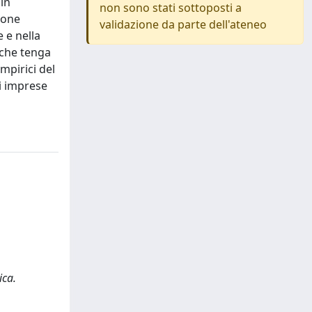
in
non sono stati sottoposti a
ione
validazione da parte dell'ateneo
e e nella
 che tenga
empirici del
di imprese
ica.