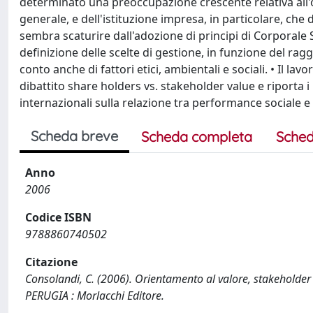
determinato una preoccupazione crescente relativa all'o
generale, e dell'istituzione impresa, in particolare, che
sembra scaturire dall'adozione di principi di Corporale So
definizione delle scelte di gestione, in funzione del rag
conto anche di fattori etici, ambientali e sociali. • Il l
dibattito share­ holders vs. stakeholder value e riporta
internazionali sulla relazione tra performance sociale 
Scheda breve
Scheda completa
Sched
Anno
2006
Codice ISBN
9788860740502
Citazione
Consolandi, C. (2006). Orientamento al valore, stakeholde
PERUGIA : Morlacchi Editore.