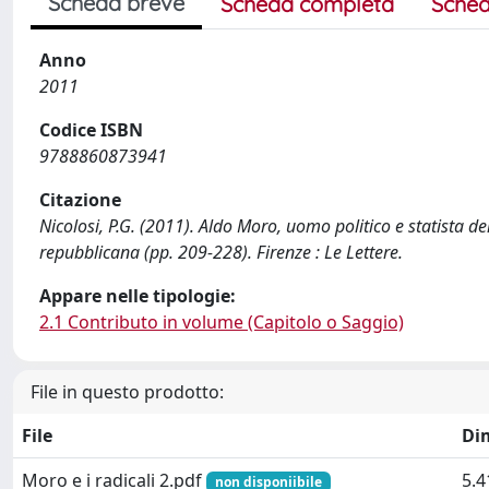
Scheda breve
Scheda completa
Sched
Anno
2011
Codice ISBN
9788860873941
Citazione
Nicolosi, P.G. (2011). Aldo Moro, uomo politico e statista de
repubblicana (pp. 209-228). Firenze : Le Lettere.
Appare nelle tipologie:
2.1 Contributo in volume (Capitolo o Saggio)
File in questo prodotto:
File
Di
Moro e i radicali 2.pdf
5.
non disponiibile