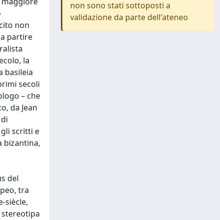
ia maggiore
non sono stati sottoposti a
o
validazione da parte dell'ateneo
cito non
(a partire
ralista
ecolo, la
a basileia
primi secoli
eologo – che
to, da Jean
 di
li scritti e
a bizantina,
us del
peo, tra
e-siècle,
 stereotipa