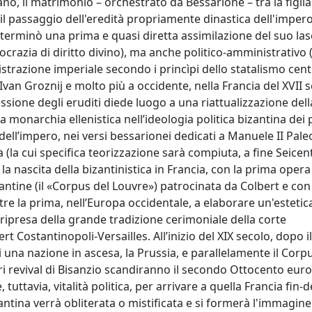
iano, il matrimonio – orchestrato da Bessarione – tra la figl
il passaggio dell'eredità propriamente dinastica dell'imper
terminò una prima e quasi diretta assimilazione del suo las
tocrazia di diritto divino), ma anche politico-amministrativo 
istrazione imperiale secondo i princìpi dello statalismo cent
van Groznij e molto più a occidente, nella Francia del XVII s
lessione degli eruditi diede luogo a una riattualizzazione dell
lla monarchia ellenistica nell’ideologia politica bizantina dei 
dell’impero, nei versi bessarionei dedicati a Manuele II Pal
la cui specifica teorizzazione sarà compiuta, a fine Seicen
la nascita della bizantinistica in Francia, con la prima opera
antine (il «Corpus del Louvre») patrocinata da Colbert e con g
ltre la prima, nell’Europa occidentale, a elaborare un'estetic
ripresa della grande tradizione cerimoniale della corte
 Costantinopoli-Versailles. All’inizio del XIX secolo, dopo il
 una nazione in ascesa, la Prussia, e parallelamente il Corp
i revival di Bisanzio scandiranno il secondo Ottocento euro
ttavia, vitalità politica, per arrivare a quella Francia fin-d
ntina verrà obliterata o mistificata e si formerà l'immagine