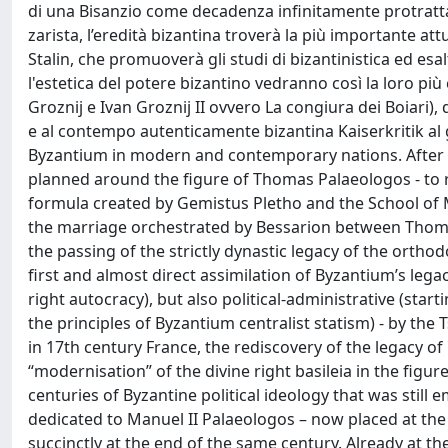
di una Bisanzio come decadenza infinitamente protratta,
zarista, l’eredità bizantina troverà la più importante at
Stalin, che promuoverà gli studi di bizantinistica ed esa
l'estetica del potere bizantino vedranno così la loro pi
Groznij e Ivan Groznij II ovvero La congiura dei Boiari)
e al contempo autenticamente bizantina Kaiserkritik al g
Byzantium in modern and contemporary nations. After th
planned around the figure of Thomas Palaeologos - to r
formula created by Gemistus Pletho and the School of My
the marriage orchestrated by Bessarion between Thomas
the passing of the strictly dynastic legacy of the ort
first and almost direct assimilation of Byzantium’s legac
right autocracy), but also political-administrative (star
the principles of Byzantium centralist statism) - by the
in 17th century France, the rediscovery of the legacy of
“modernisation” of the divine right basileia in the figur
centuries of Byzantine political ideology that was stil
dedicated to Manuel II Palaeologos – now placed at t
succinctly at the end of the same century. Already at th