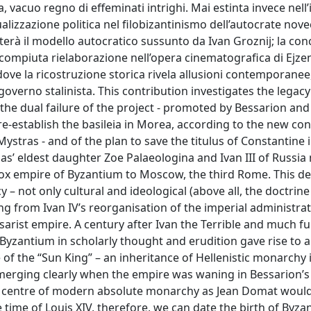
 vacuo regno di effeminati intrighi. Mai estinta invece nell
tualizzazione politica nel filobizantinismo dell’autocrate no
lterà il modello autocratico sussunto da Ivan Groznij; la co
ù compiuta rielaborazione nell’opera cinematografica di Ejze
, dove la ricostruzione storica rivela allusioni contemporan
overno stalinista. This contribution investigates the legacy
e dual failure of the project - promoted by Bessarion and 
e-establish the basileia in Morea, according to the new con
stras - and of the plan to save the titulus of Constantine 
’ eldest daughter Zoe Palaeologina and Ivan III of Russi
hodox empire of Byzantium to Moscow, the third Rome. This d
y – not only cultural and ideological (above all, the doctrine
ting from Ivan IV’s reorganisation of the imperial administra
 Tsarist empire. A century after Ivan the Terrible and much f
 Byzantium in scholarly thought and erudition gave rise to a 
e of the “Sun King” – an inheritance of Hellenistic monarchy i
l emerging clearly when the empire was waning in Bessarion’s
he centre of modern absolute monarchy as Jean Domat would
e time of Louis XIV, therefore, we can date the birth of Byza