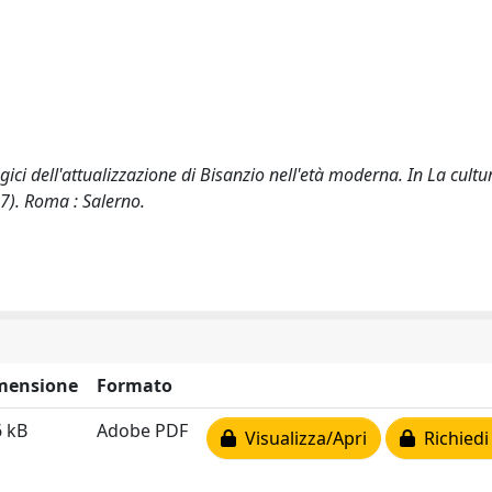
ici dell'attualizzazione di Bisanzio nell'età moderna. In La cultu
27). Roma : Salerno.
mensione
Formato
 kB
Adobe PDF
Visualizza/Apri
Richiedi