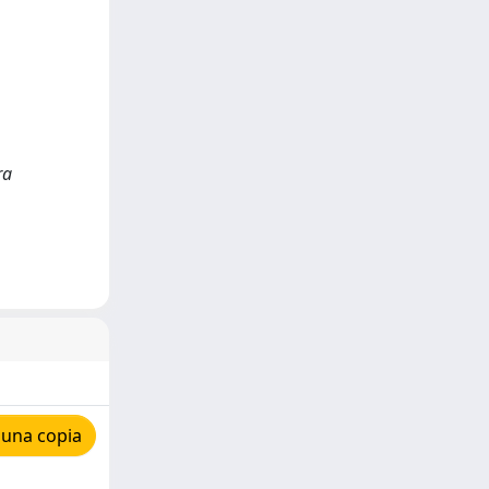
ra
 una copia