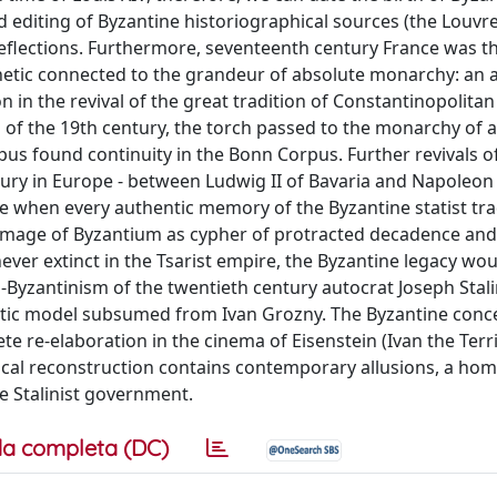
and editing of Byzantine historiographical sources (the Louvr
eflections. Furthermore, seventeenth century France was the
hetic connected to the grandeur of absolute monarchy: an 
 in the revival of the great tradition of Constantinopolitan
 of the 19th century, the torch passed to the monarchy of 
orpus found continuity in the Bonn Corpus. Further revivals o
ry in Europe - between Ludwig II of Bavaria and Napoleon I
rance when every authentic memory of the Byzantine statist tra
 image of Byzantium as cypher of protracted decadence an
er extinct in the Tsarist empire, the Byzantine legacy woul
o-Byzantinism of the twentieth century autocrat Joseph Stal
atic model subsumed from Ivan Grozny. The Byzantine conc
e re-elaboration in the cinema of Eisenstein (Ivan the Terr
storical reconstruction contains contemporary allusions, a ho
he Stalinist government.
a completa (DC)