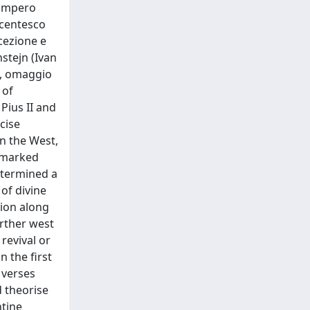
’impero
vecentesco
ncezione e
nstejn (Ivan
ee, omaggio
 of
Pius II and
cise
in the West,
a marked
etermined a
 of divine
tion along
urther west
revival or
n the first
 verses
 theorise
ntine