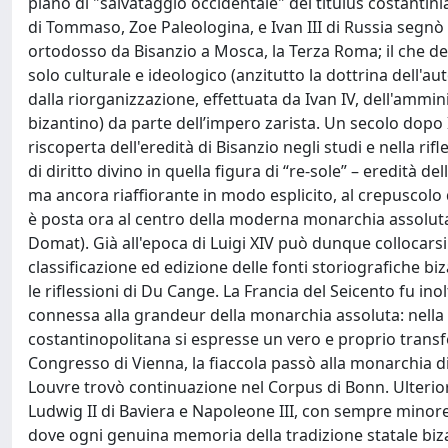
piano di "salvataggio occidentale" del titulus costantin
di Tommaso, Zoe Paleologina, e Ivan III di Russia segnò 
ortodosso da Bisanzio a Mosca, la Terza Roma; il che de
solo culturale e ideologico (anzitutto la dottrina dell'au
dalla riorganizzazione, effettuata da Ivan IV, dell'ammin
bizantino) da parte dell’impero zarista. Un secolo dopo I
riscoperta dell'eredità di Bisanzio negli studi e nella rif
di diritto divino in quella figura di “re-sole” – eredità de
ma ancora riaffiorante in modo esplicito, al crepuscolo 
è posta ora al centro della moderna monarchia assoluta (
Domat). Già all'epoca di Luigi XIV può dunque collocarsi 
classificazione ed edizione delle fonti storiografiche biz
le riflessioni di Du Cange. La Francia del Seicento fu ino
connessa alla grandeur della monarchia assoluta: nella 
costantinopolitana si espresse un vero e proprio transfert
Congresso di Vienna, la fiaccola passò alla monarchia di
Louvre trovò continuazione nel Corpus di Bonn. Ulterior
Ludwig II di Baviera e Napoleone III, con sempre minore, tu
dove ogni genuina memoria della tradizione statale biza