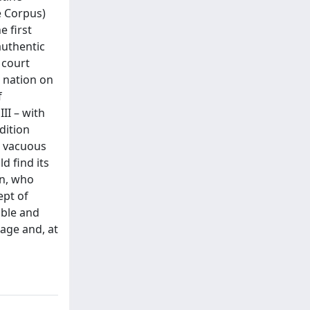
e Corpus)
 first
authentic
 court
a nation on
f
II – with
dition
d vacuous
d find its
in, who
ept of
ible and
mage and, at