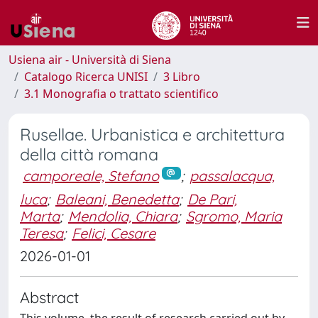
Usiena air - Università di Siena
Catalogo Ricerca UNISI
3 Libro
3.1 Monografia o trattato scientifico
Rusellae. Urbanistica e architettura
della città romana
camporeale, Stefano
;
passalacqua,
luca
;
Baleani, Benedetta
;
De Pari,
Marta
;
Mendolia, Chiara
;
Sgromo, Maria
Teresa
;
Felici, Cesare
2026-01-01
Abstract
This volume, the result of research carried out by